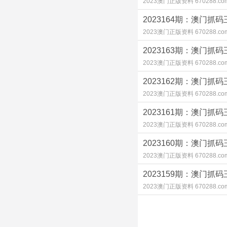
2023澳门正版资料 670288.co
2023164期：澳门抓码
2023澳门正版资料 670288.co
2023163期：澳门抓码
2023澳门正版资料 670288.co
2023162期：澳门抓码
2023澳门正版资料 670288.co
2023161期：澳门抓码
2023澳门正版资料 670288.co
2023160期：澳门抓码
2023澳门正版资料 670288.co
2023159期：澳门抓码
2023澳门正版资料 670288.co