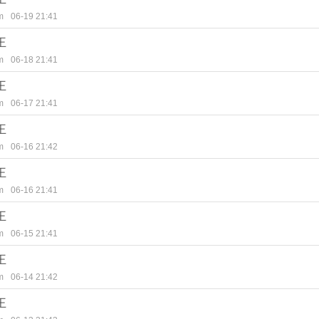
m
06-19 21:41
王
m
06-18 21:41
王
m
06-17 21:41
王
m
06-16 21:42
王
m
06-16 21:41
王
m
06-15 21:41
王
m
06-14 21:42
王